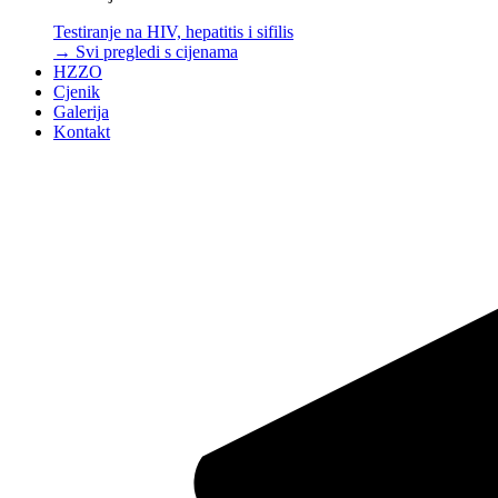
Testiranje na HIV, hepatitis i sifilis
→ Svi pregledi s cijenama
HZZO
Cjenik
Galerija
Kontakt