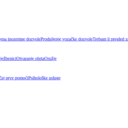
ena inozemne dozvole
Produljenje vozačke dozvole
Trebam li pregled z
ježbenici
Otvaranje obrta
Oružje
čaj prve pomoći
Psihološke usluge