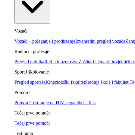
Vozači
Vozači – polaganje i produženje
Izvanredni pregled vozača
Zamj
Radnici i profesije
Pregled radnika
Rad u inozemstvu
Zaštitari i čuvari
Odvjetnički v
Sport i školovanje
Pregled sportaša
Kineziološki fakultet
Srednje škole i fakulteti
Te
Pomorci
Pomorci
Testiranje na HIV, hepatitis i sifilis
Tečaj prve pomoći
Tečaj prve pomoći
Testiranja